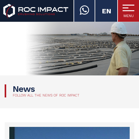
EN
MENU
ROC IMPACT
News
FOLLOW ALL THE NEWS OF ROC IMPACT